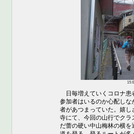
15
日毎増えていくコロナ患
参加者はいるのか心配しな
者があつまっていた。嬉し
寺にて、今回の山行でクラ
だ蕾の硬い中山梅林の横を
道を登る。登るルートが多