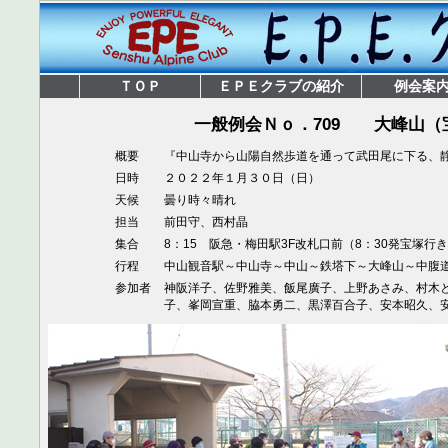
ＴＯＰ
ＥＰＥクラブの紹介
例会案
一般例会Ｎｏ．709
大峰山（
概要
『中山寺から山陽自然歩道を通って武田尾に下る、
日時
２０２２年１月３０日（日）
天候
曇り時々晴れ
担当
前田守、西村晶
集合
8：15 阪急・梅田駅3F改札口前（8：30発宝塚行
行程
中山観音駅～中山寺～中山～鉄塔下～大峰山～中腹道
参加者
神阪洋子、佐野雅美、飯尾廣子、上野あさみ、村木
子、峯岡宣重、脇本勇二、黒澤百合子、安本昭久、