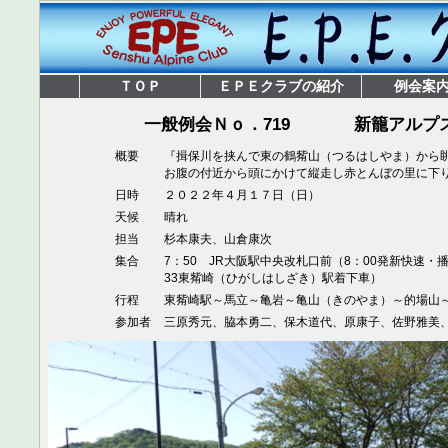
ＴＯＰ
ＥＰＥクラブの紹介
例会案
一般例会Ｎｏ．719
新籠アルプス
概要
『揖保川を挟んで東の鶴觜山（つるはしやま）から
お腹の付近から頭にかけて縦走し赤とんぼの里に下
日時
２０２２年４月１７日（日）
天候
晴れ
担当
杉本康夫、山倉康次
集合
7：50 JR大阪駅中央改札口前（8：00発新快速・
33東觜崎（ひがしはしざき）駅着下車）
行程
東觜崎駅～馬立～亀岩～亀山（きのやま）～的場山～
参加者
三原秀元、脇本勇二、保木道代、原康子、佐野雅美