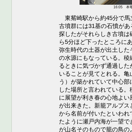
16:05 
東觜崎駅から約45分で馬
古墳群には31基の石憤が
探したがそれらしき古墳は
ら5分ほど下ったところに
弥生時代の土器が出土した
の水源にもなっている。稜
るときに気づかず通過した
いることが見てとれる。亀
う）が築かれていて中心部
した場所と言われている。
に展望が利き春の心地よい
が出来きた。新籠アルプス
から名前が付いたといわれ
たように瀬戸内海が一望で
が山名そのもので籠の鳥の