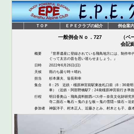
ＴＯＰ
ＥＰＥクラブの紹介
例会案
一般例会Ｎｏ．727
（ベー
会記
概要
『世界遺産に登録されている飛鳥地方には、制作年
ぐって太古の昔を思い巡らせましょう。』
日時
2022年6月26日(日)
天候
雨のち曇り時々晴れ
担当
杉本康夫、翁長和幸
集合
8：25 近鉄・橿原神宮前駅東改札口前（8：36発
車）（近鉄・阿部野橋駅7：24発橿原神宮前行き準急
行程
明日香奥山・飛鳥資料館西バス停～奈良文化財研究
寺二面石～亀石～鬼のまな板～鬼の雪隠～猿石～近
参加者
神阪洋子、村木正人、近藤さとみ、村木とも子、森本