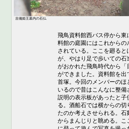
吉備姫王墓内の石仏
飛鳥資料館西バス停から東に
料館の庭園にはこれからの
されている。ここを廻ると
が、やはり足で歩いての石
がおかれた飛鳥時代から「
ができました。資料館を出
首塚。今回のメンバーのほ
いるので昔はこんなに整備
説明の表示板があったと子
る。酒船石では横からの切
たのか考えさせられる。石
からまんじりと眺める。こ
に登って遊んで写真を撮っ