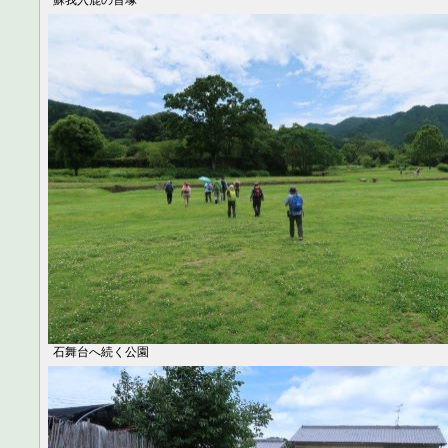
蘇我入鹿の首塚
石舞台へ続く公園