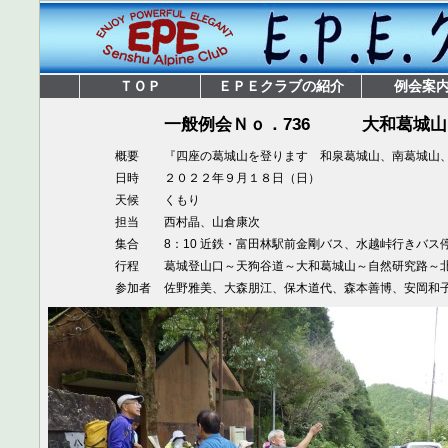
ＴＯＰ
ＥＰＥクラブの紹介
例会案
一般例会Ｎｏ．736
大和葛城山
概要
『四座の葛城山を登ります 和泉葛城山、南葛城山
日時
２０２２年９月１８日（日）
天候
くもり
担当
西村晶、山倉康次
集合
8：10 近鉄・富田林駅前金剛バス、水越峠行きバス
行程
葛城登山口～天狗谷道～大和葛城山～自然研究路～
参加者
佐野雅美、大森朋江、保木道代、森本善博、安岡和