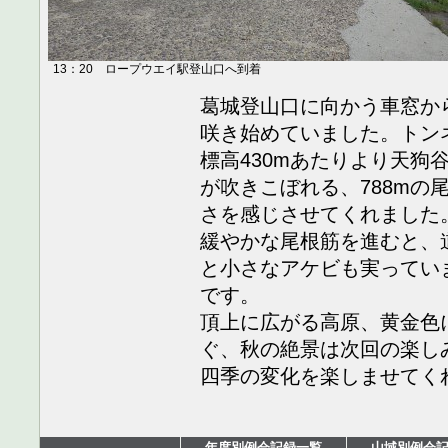
13：20 ロープウエイ駅登山口へ到着
葛城登山口に向かう車窓か
咲き始めていました。トン
標高430mあたりより天狗
が吹きこぼれる、788mの
さを感じさせてくれました
緩やかな尾根筋を進むと、
と小さなアケビも実ってい
です。
頂上に広がる高原、黄金色
ぐ、秋の絶景は次回の楽し
四季の変化を楽しませてく
年度別例会記録一覧
山域別例会