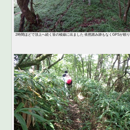
2時間ほどで頂上へ続く笹の稜線に出ました 依然踏み跡もなくGPSが頼