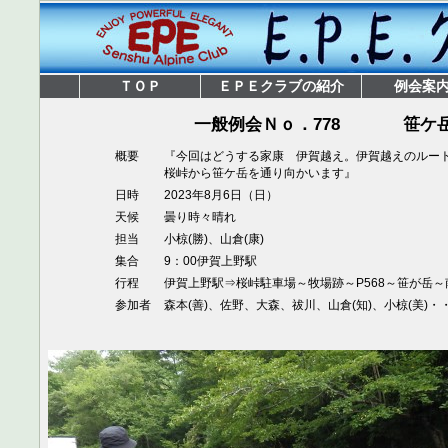
ＴＯＰ
ＥＰＥクラブの紹介
例会案
一般例会Ｎｏ．778
笹ケ岳
概要
『今回はどうする家康 伊賀越え。伊賀越えのルー
桜峠から笹ケ岳を通り向かいます』
日時
2023年8月6日（日）
天候
曇り時々晴れ
担当
小椋(勝)、山倉(康)
集合
9：00伊賀上野駅
行程
伊賀上野駅⇒桜峠駐車場～牧場跡～P568～笹が岳
参加者
森本(善)、佐野、大森、祓川、山倉(知)、小椋(美)・