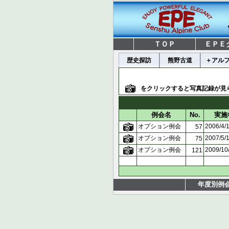
ＴＯＰ
ＥＰＥ
歴史探訪
熊野古道
＋アル
をクリックすると写真記録が見
例会名
No.
実施
オプション例会
2006/4
57
オプション例会
2007/5
75
オプション例会
2009/1
121
年度別例