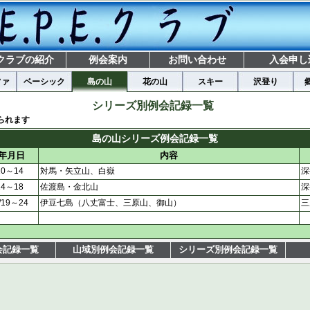
クラブの紹介
例会案内
お問い合わせ
入会申し
ファ
ベーシック
島の山
花の山
スキー
沢登り
シリーズ別例会記録一覧
られます
島の山シリーズ例会記録一覧
年月日
内容
/10～14
対馬・矢立山、白嶽
深
/14～18
佐渡島・金北山
深
0/19～24
伊豆七島（八丈富士、三原山、御山）
三
会記録一覧
山域別例会記録一覧
シリーズ別例会記録一覧