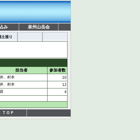
込み
泉州山岳会
郷土巡り
担当者
参加者数
井、村本
10
井、村本
12
原
4
ＴＯＰ